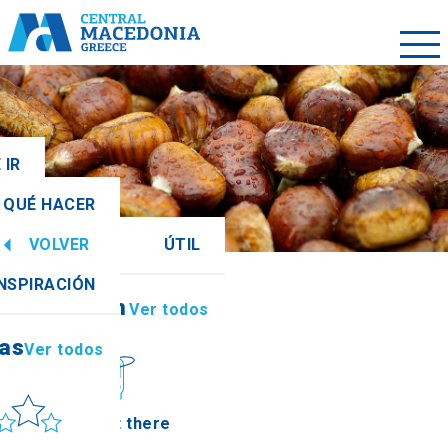
 IR
QUÉ HACER
VOLVER
ÚTIL
ias
Ver todos
INSPIRACIÓN
Información
Ver todos
ias
Ver todos
ol y mar
How to get there