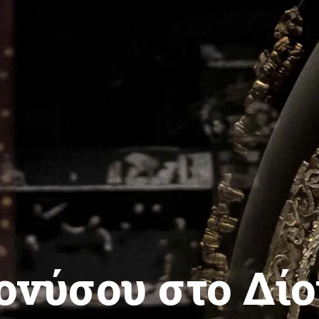
ονύσου στο Δίο