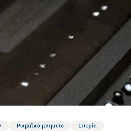
ν
Ρωμαϊκό μνημείο
Πιερία