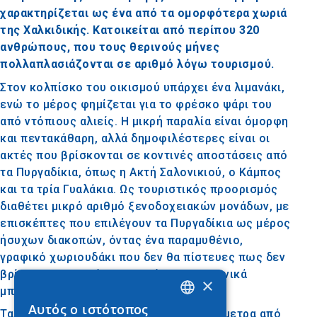
χαρακτηρίζεται ως ένα από τα ομορφότερα χωριά
της Χαλκιδικής. Κατοικείται από περίπου 320
ανθρώπους, που τους θερινούς μήνες
πολλαπλασιάζονται σε αριθμό λόγω τουρισμού.
Στον κολπίσκο του οικισμού υπάρχει ένα λιμανάκι,
ενώ το μέρος φημίζεται για το φρέσκο ψάρι του
από ντόπιους αλιείς. Η μικρή παραλία είναι όμορφη
και πεντακάθαρη, αλλά δημοφιλέστερες είναι οι
ακτές που βρίσκονται σε κοντινές αποστάσεις από
τα Πυργαδίκια, όπως η Ακτή Σαλονικιού, ο Κάμπος
και τα τρία Γυαλάκια. Ως τουριστικός προορισμός
διαθέτει μικρό αριθμό ξενοδοχειακών μονάδων, με
επισκέπτες που επιλέγουν τα Πυργαδίκια ως μέρος
ήσυχων διακοπών, όντας ένα παραμυθένιο,
γραφικό χωριουδάκι που δεν θα πίστευες πως δεν
βρίσκεται σε νησί αν το αντίκρυζες ξαφνικά
×
μπροστά σου.
Αυτός ο ιστότοπος
Τα Πυργαδίκια απέχουν οδικώς 35 χιλιόμετρα από
GREEK