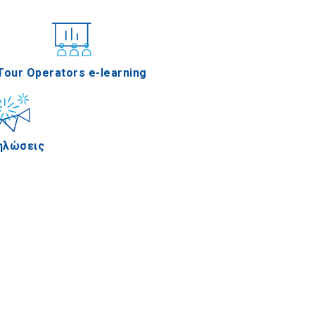
νέδρια
Tour Operators e-learning
ηλώσεις